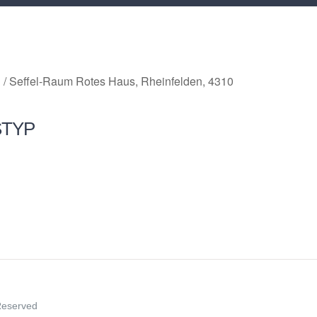
 / Seffel-Raum Rotes Haus, Rheinfelden, 4310
STYP
ce 365
Outlook Live
 Reserved