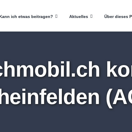
Kann ich etwas beitragen?
Aktuelles
Über dieses P
chmobil.ch k
heinfelden (A