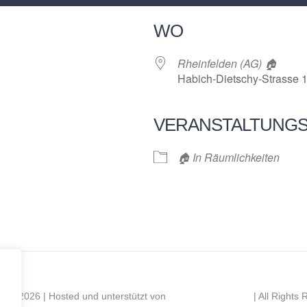
WO
Rheinfelden (AG) 🏠
Habich-Dietschy-Strasse 1
VERANSTALTUNG
r
iCalendar
Offi
🏠 In Räumlichkeiten
ight 2026 | Hosted und unterstützt von
| All Rights