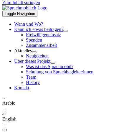
Zum Inhalt springen
Toggle Navigation
Wann und Wo?
Kann ich etwas beitragen?
Freiwilligeneinsatz
Spenden
Zusammenarbeit
Aktuelles
Neuigkeiten
Über dieses Projekt
Was ist das Sprachmobil?
Schulung von Sprachbegleiter:innen
Team
History
Kontakt
-
Arabic
-
ar
English
-
en