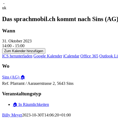
-
uk
Das sprachmobil.ch kommt nach Sins (A
Wann
31. Oktober 2023
14:00 - 15:00
Zum Kalender hinzufügen
ICS herunterladen
Google Kalender
iCalendar
Office 365
Outlook Li
Wo
Sins (AG) 🏠
Ref. Pfarramt / Aarauerstrasse 2, 5643 Sins
Veranstaltungstyp
🏠 In Räumlichkeiten
Billy Meyer
2023-10-30T14:06:20+01:00