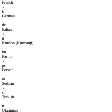
French
-
fr
German
-
de
Italian
-
it
Kurdish (Kurmanji)
-
ku
Pashto
-
ps
Persian
-
fa
Serbian
-
sr
Turkish
-
tr
Ukrainian