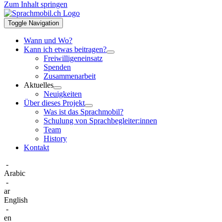
Zum Inhalt springen
Toggle Navigation
Wann und Wo?
Kann ich etwas beitragen?
Freiwilligeneinsatz
Spenden
Zusammenarbeit
Aktuelles
Neuigkeiten
Über dieses Projekt
Was ist das Sprachmobil?
Schulung von Sprachbegleiter:innen
Team
History
Kontakt
-
Arabic
-
ar
English
-
en