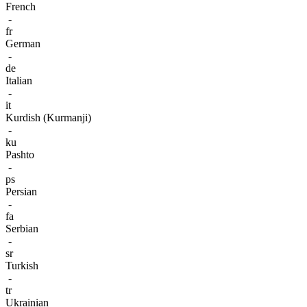
French
-
fr
German
-
de
Italian
-
it
Kurdish (Kurmanji)
-
ku
Pashto
-
ps
Persian
-
fa
Serbian
-
sr
Turkish
-
tr
Ukrainian