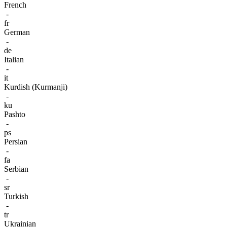
French
-
fr
German
-
de
Italian
-
it
Kurdish (Kurmanji)
-
ku
Pashto
-
ps
Persian
-
fa
Serbian
-
sr
Turkish
-
tr
Ukrainian