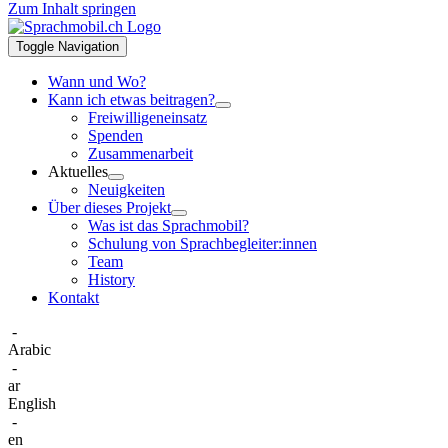
Zum Inhalt springen
Toggle Navigation
Wann und Wo?
Kann ich etwas beitragen?
Freiwilligeneinsatz
Spenden
Zusammenarbeit
Aktuelles
Neuigkeiten
Über dieses Projekt
Was ist das Sprachmobil?
Schulung von Sprachbegleiter:innen
Team
History
Kontakt
-
Arabic
-
ar
English
-
en