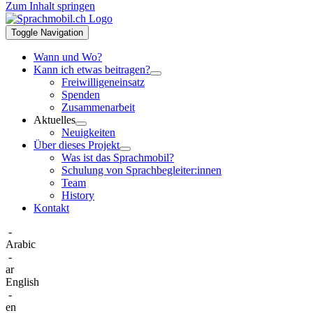
Zum Inhalt springen
Toggle Navigation
Wann und Wo?
Kann ich etwas beitragen?
Freiwilligeneinsatz
Spenden
Zusammenarbeit
Aktuelles
Neuigkeiten
Über dieses Projekt
Was ist das Sprachmobil?
Schulung von Sprachbegleiter:innen
Team
History
Kontakt
-
Arabic
-
ar
English
-
en