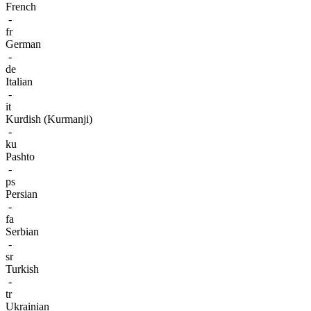
French
-
fr
German
-
de
Italian
-
it
Kurdish (Kurmanji)
-
ku
Pashto
-
ps
Persian
-
fa
Serbian
-
sr
Turkish
-
tr
Ukrainian