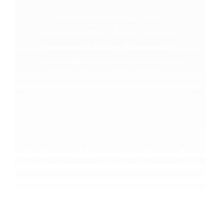
Der Verein sprachmobil.ch ist ein
zivilgesellschaftliches Projekt, in welchem
ehrenamtliche Freiwillige Menschen mit
Fluchthintergrund in der Nordwestschweiz die
deutsche Sprache vermitteln. Unsere
Lernbegegnungen sind vornehmlich für Menschen
mit Status N, F und S. Viele der kostenlosen
Lektionen finden mittlerweile auch in Räumen statt,
die dem Verein von Gemeinden, Kirchgemeinden und
Schulbehörden gratis zur Verfügung gestellt werden.
Der Verein sprachmobil.ch ist seit November 2018
unterwegs und wird vollständig von privaten
Spender:innen und Stiftungen finanziert.