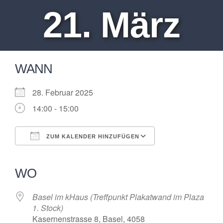
21. März
WANN
28. Februar 2025
14:00 - 15:00
ZUM KALENDER HINZUFÜGEN
ICS herunterladen
Google Kalender
iCalendar
Office 365
Outlook Live
WO
Basel im kHaus (Treffpunkt Plakatwand im Plaza
1. Stock)
Kasernenstrasse 8, Basel, 4058