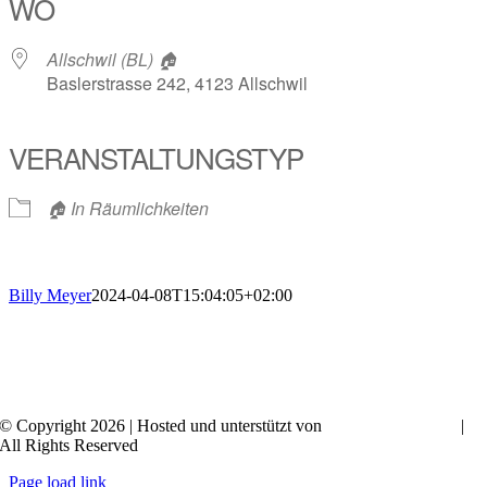
WO
Allschwil (BL) 🏠
Baslerstrasse 242, 4123 Allschwil
VERANSTALTUNGSTYP
🏠 In Räumlichkeiten
Billy Meyer
2024-04-08T15:04:05+02:00
© Copyright 2026 | Hosted und unterstützt von
|
All Rights Reserved
Page load link