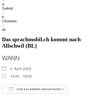
sr
Turkish
-
tr
Ukrainian
-
uk
Das sprachmobil.ch kommt nach
Allschwil (BL)
WANN
2. April 2024
14:00 - 16:00
ZUM KALENDER HINZUFÜGEN
ICS herunterladen
Google Kalender
iCalendar
Office 365
Outlook Live