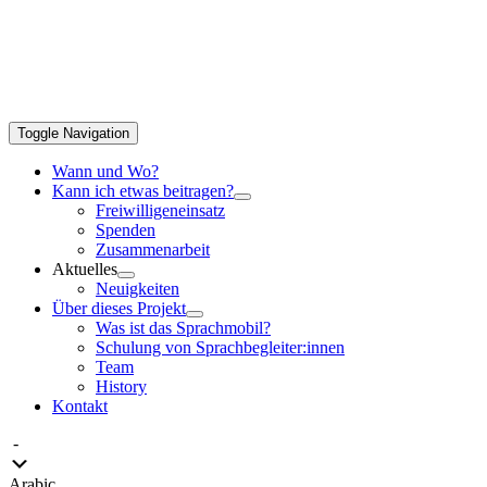
Toggle Navigation
Wann und Wo?
Kann ich etwas beitragen?
Freiwilligeneinsatz
Spenden
Zusammenarbeit
Aktuelles
Neuigkeiten
Über dieses Projekt
Was ist das Sprachmobil?
Schulung von Sprachbegleiter:innen
Team
History
Kontakt
-
Arabic