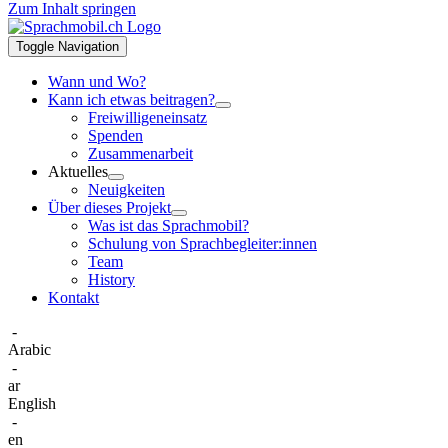
Zum Inhalt springen
Toggle Navigation
Wann und Wo?
Kann ich etwas beitragen?
Freiwilligeneinsatz
Spenden
Zusammenarbeit
Aktuelles
Neuigkeiten
Über dieses Projekt
Was ist das Sprachmobil?
Schulung von Sprachbegleiter:innen
Team
History
Kontakt
-
Arabic
-
ar
English
-
en