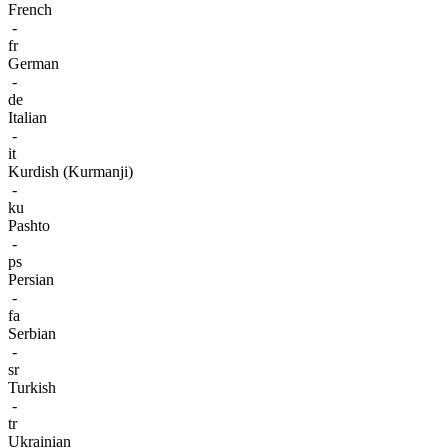
French
-
fr
German
-
de
Italian
-
it
Kurdish (Kurmanji)
-
ku
Pashto
-
ps
Persian
-
fa
Serbian
-
sr
Turkish
-
tr
Ukrainian