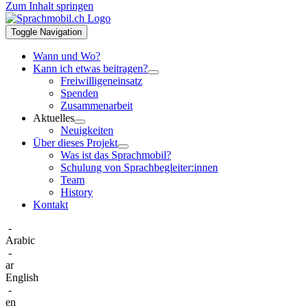
Zum Inhalt springen
Toggle Navigation
Wann und Wo?
Kann ich etwas beitragen?
Freiwilligeneinsatz
Spenden
Zusammenarbeit
Aktuelles
Neuigkeiten
Über dieses Projekt
Was ist das Sprachmobil?
Schulung von Sprachbegleiter:innen
Team
History
Kontakt
-
Arabic
-
ar
English
-
en