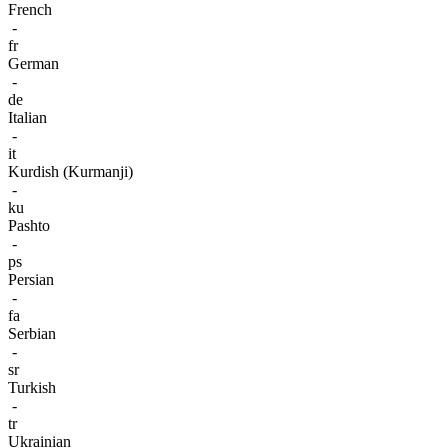
French
-
fr
German
-
de
Italian
-
it
Kurdish (Kurmanji)
-
ku
Pashto
-
ps
Persian
-
fa
Serbian
-
sr
Turkish
-
tr
Ukrainian