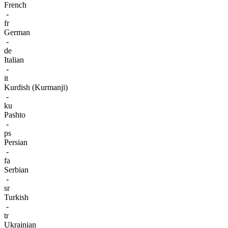
French
-
fr
German
-
de
Italian
-
it
Kurdish (Kurmanji)
-
ku
Pashto
-
ps
Persian
-
fa
Serbian
-
sr
Turkish
-
tr
Ukrainian