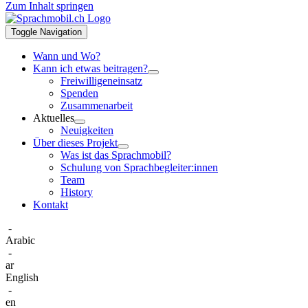
Zum Inhalt springen
Toggle Navigation
Wann und Wo?
Kann ich etwas beitragen?
Freiwilligeneinsatz
Spenden
Zusammenarbeit
Aktuelles
Neuigkeiten
Über dieses Projekt
Was ist das Sprachmobil?
Schulung von Sprachbegleiter:innen
Team
History
Kontakt
-
Arabic
-
ar
English
-
en