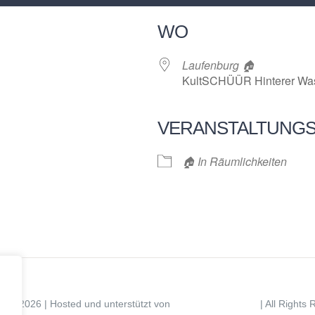
WO
Laufenburg 🏠
KultSCHÜÜR Hinterer Was
VERANSTALTUNG
r
iCalendar
Offi
🏠 In Räumlichkeiten
ight 2026 | Hosted und unterstützt von
| All Rights