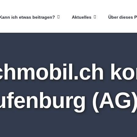
Kann ich etwas beitragen?
Aktuelles
Über dieses P
chmobil.ch k
ufenburg (AG)