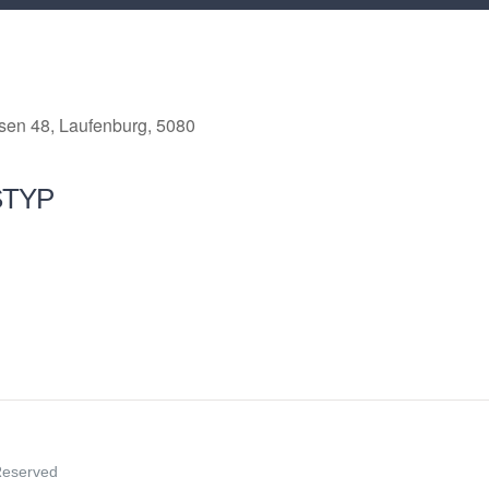
en 48, Laufenburg, 5080
STYP
ce 365
Outlook Live
 Reserved