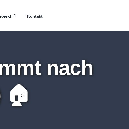
rojekt
Kontakt
ommt nach
 🏠