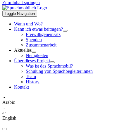
Zum Inhalt springen
Toggle Navigation
Wann und Wo?
Kann ich etwas beitragen?
Freiwilligeneinsatz
Spenden
Zusammenarbeit
Aktuelles
Neuigkeiten
Über dieses Projekt
Was ist das Sprachmobil?
Schulung von Sprachbegleiter:innen
Team
History
Kontakt
-
Arabic
-
ar
English
-
en