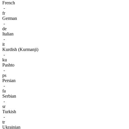
French
-
fr
German
-
de
Italian
-
it
Kurdish (Kurmanji)
-
ku
Pashto
-
ps
Persian
-
fa
Serbian
-
sr
Turkish
-
tr
Ukrainian