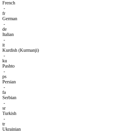
French
-
fr
German
-
de
Italian
-
it
Kurdish (Kurmanji)
-
ku
Pashto
-
ps
Persian
-
fa
Serbian
-
sr
Turkish
-
tr
Ukrainian