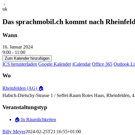
-
uk
Das sprachmobil.ch kommt nach Rheinfel
Wann
16. Januar 2024
9:00 - 11:00
Zum Kalender hinzufügen
ICS herunterladen
Google Kalender
iCalendar
Office 365
Outlook Li
Wo
Rheinfelden (AG) 🏠
Habich-Dietschy-Strasse 1 / Seffel-Raum Rotes Haus, Rheinfelden, 
Veranstaltungstyp
🏠 In Räumlichkeiten
Billy Meyer
2024-02-25T21:16:55+01:00