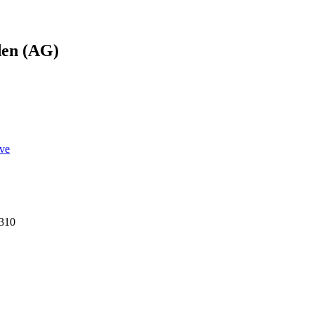
den (AG)
ve
4310