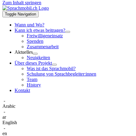
Zum Inhalt springen
Toggle Navigation
Wann und Wo?
Kann ich etwas beitragen?
Freiwilligeneinsatz
Spenden
Zusammenarbeit
Aktuelles
Neuigkeiten
Über dieses Projekt
Was ist das Sprachmobil?
Schulung von Sprachbegleiter:innen
Team
History
Kontakt
-
Arabic
-
ar
English
-
en