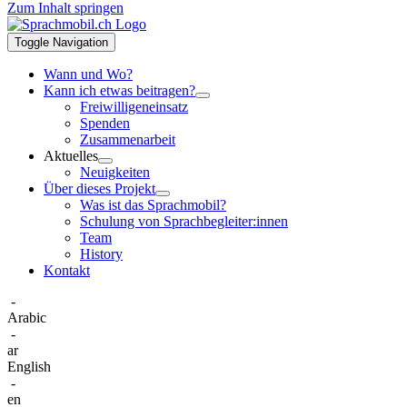
Zum Inhalt springen
Toggle Navigation
Wann und Wo?
Kann ich etwas beitragen?
Freiwilligeneinsatz
Spenden
Zusammenarbeit
Aktuelles
Neuigkeiten
Über dieses Projekt
Was ist das Sprachmobil?
Schulung von Sprachbegleiter:innen
Team
History
Kontakt
-
Arabic
-
ar
English
-
en