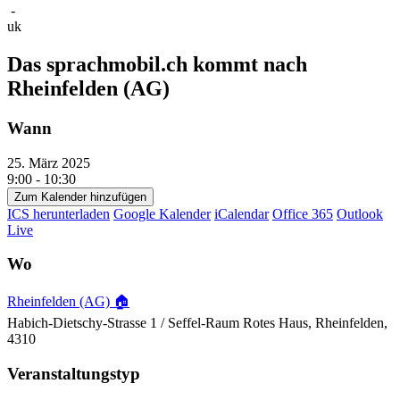
-
uk
Das sprachmobil.ch kommt nach
Rheinfelden (AG)
Wann
25. März 2025
9:00 - 10:30
Zum Kalender hinzufügen
ICS herunterladen
Google Kalender
iCalendar
Office 365
Outlook
Live
Wo
Rheinfelden (AG) 🏠
Habich-Dietschy-Strasse 1 / Seffel-Raum Rotes Haus, Rheinfelden,
4310
Veranstaltungstyp