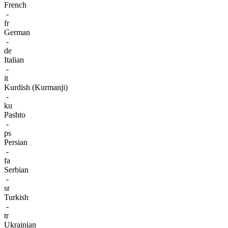
French
-
fr
German
-
de
Italian
-
it
Kurdish (Kurmanji)
-
ku
Pashto
-
ps
Persian
-
fa
Serbian
-
sr
Turkish
-
tr
Ukrainian