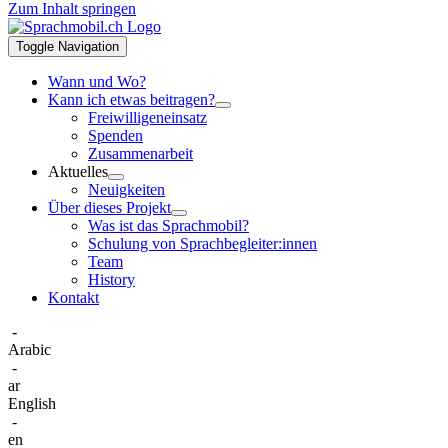
Zum Inhalt springen
Toggle Navigation
Wann und Wo?
Kann ich etwas beitragen?
Freiwilligeneinsatz
Spenden
Zusammenarbeit
Aktuelles
Neuigkeiten
Über dieses Projekt
Was ist das Sprachmobil?
Schulung von Sprachbegleiter:innen
Team
History
Kontakt
-
Arabic
-
ar
English
-
en