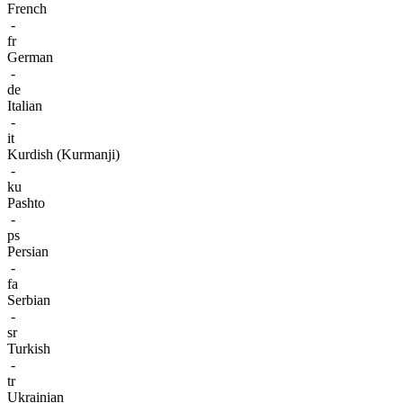
French
-
fr
German
-
de
Italian
-
it
Kurdish (Kurmanji)
-
ku
Pashto
-
ps
Persian
-
fa
Serbian
-
sr
Turkish
-
tr
Ukrainian