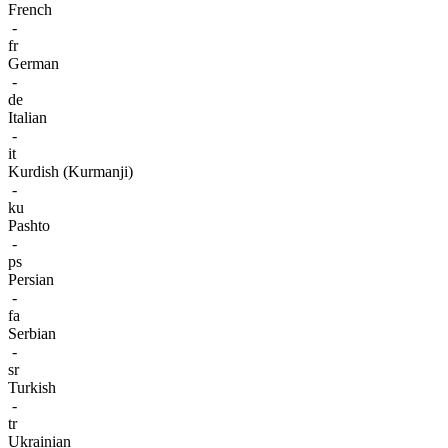
French
-
fr
German
-
de
Italian
-
it
Kurdish (Kurmanji)
-
ku
Pashto
-
ps
Persian
-
fa
Serbian
-
sr
Turkish
-
tr
Ukrainian