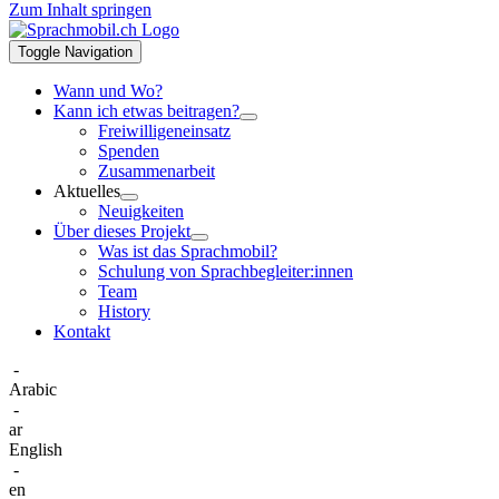
Zum Inhalt springen
Toggle Navigation
Wann und Wo?
Kann ich etwas beitragen?
Freiwilligeneinsatz
Spenden
Zusammenarbeit
Aktuelles
Neuigkeiten
Über dieses Projekt
Was ist das Sprachmobil?
Schulung von Sprachbegleiter:innen
Team
History
Kontakt
-
Arabic
-
ar
English
-
en