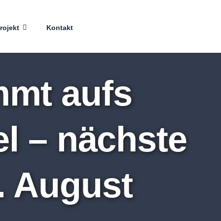
rojekt
Kontakt
mmt aufs
el – nächste
. August