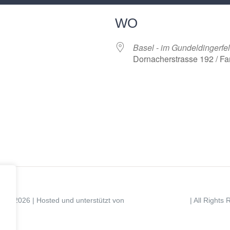
WO
Basel - im Gundeldingerfe
Dornacherstrasse 192 / Fa
r
iCalendar
Offi
ight 2026 | Hosted und unterstützt von
| All Rights