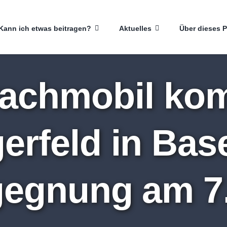
Kann ich etwas beitragen?
Aktuelles
Über dieses P
achmobil ko
rfeld in Bas
egnung am 7