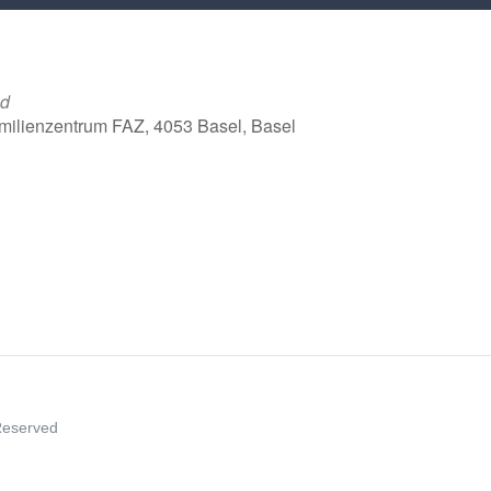
ld
milienzentrum FAZ, 4053 Basel, Basel
ce 365
Outlook Live
 Reserved