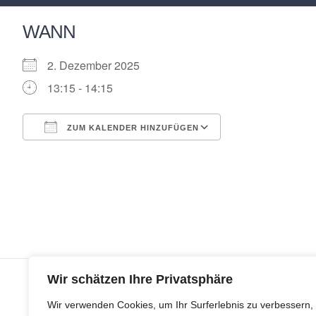
WANN
2. Dezember 2025
13:15 - 14:15
ZUM KALENDER HINZUFÜGEN
ICS herunterladen
Google Kalender
iCalendar
Office 365
Outlook Live
Wir schätzen Ihre Privatsphäre
Wir verwenden Cookies, um Ihr Surferlebnis zu verbessern,
© Copyr