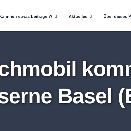
Kann ich etwas beitragen?
Aktuelles
Über dieses P
chmobil komm
serne Basel (