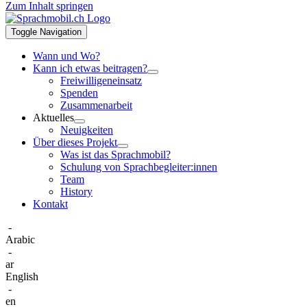
Zum Inhalt springen
Toggle Navigation
Wann und Wo?
Kann ich etwas beitragen?
Freiwilligeneinsatz
Spenden
Zusammenarbeit
Aktuelles
Neuigkeiten
Über dieses Projekt
Was ist das Sprachmobil?
Schulung von Sprachbegleiter:innen
Team
History
Kontakt
-
Arabic
-
ar
English
-
en