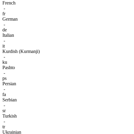
French
-
fr
German
-
de
Italian
-
it
Kurdish (Kurmanji)
-
ku
Pashto
-
ps
Persian
-
fa
Serbian
-
sr
Turkish
-
tr
Ukrainian