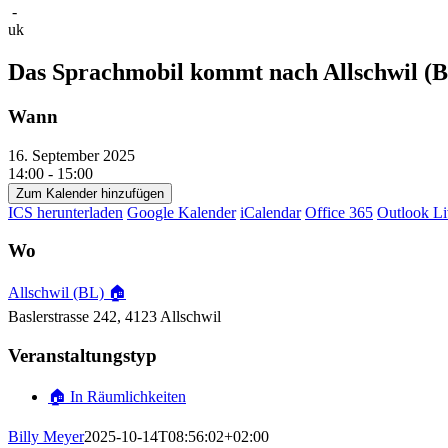
-
uk
Das Sprachmobil kommt nach Allschwil (
Wann
16. September 2025
14:00 - 15:00
Zum Kalender hinzufügen
ICS herunterladen
Google Kalender
iCalendar
Office 365
Outlook Li
Wo
Allschwil (BL) 🏠
Baslerstrasse 242, 4123 Allschwil
Veranstaltungstyp
🏠 In Räumlichkeiten
Billy Meyer
2025-10-14T08:56:02+02:00