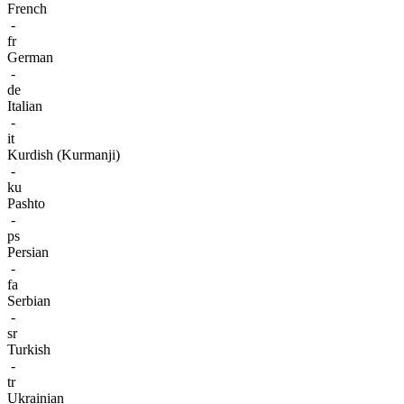
French
-
fr
German
-
de
Italian
-
it
Kurdish (Kurmanji)
-
ku
Pashto
-
ps
Persian
-
fa
Serbian
-
sr
Turkish
-
tr
Ukrainian