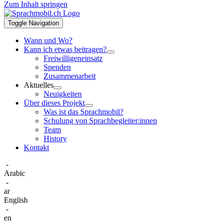
Zum Inhalt springen
Toggle Navigation
Wann und Wo?
Kann ich etwas beitragen?
Freiwilligeneinsatz
Spenden
Zusammenarbeit
Aktuelles
Neuigkeiten
Über dieses Projekt
Was ist das Sprachmobil?
Schulung von Sprachbegleiter:innen
Team
History
Kontakt
-
Arabic
-
ar
English
-
en