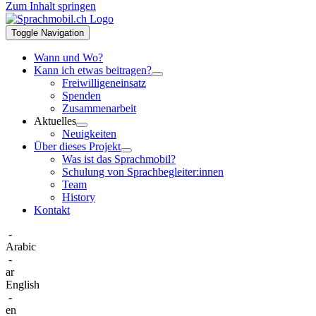
Zum Inhalt springen
Toggle Navigation
Wann und Wo?
Kann ich etwas beitragen?
Freiwilligeneinsatz
Spenden
Zusammenarbeit
Aktuelles
Neuigkeiten
Über dieses Projekt
Was ist das Sprachmobil?
Schulung von Sprachbegleiter:innen
Team
History
Kontakt
-
Arabic
-
ar
English
-
en