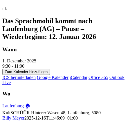
-
uk
Das Sprachmobil kommt nach
Laufenburg (AG) – Pause –
Wiederbeginn: 12. Januar 2026
Wann
1. Dezember 2025
9:30 - 11:00
Zum Kalender hinzufügen
ICS herunterladen
Google Kalender
iCalendar
Office 365
Outlook
Live
Wo
Laufenburg 🏠
KultSCHÜÜR Hinterer Wasen 48, Laufenburg, 5080
Billy Meyer
2025-12-16T11:46:09+01:00