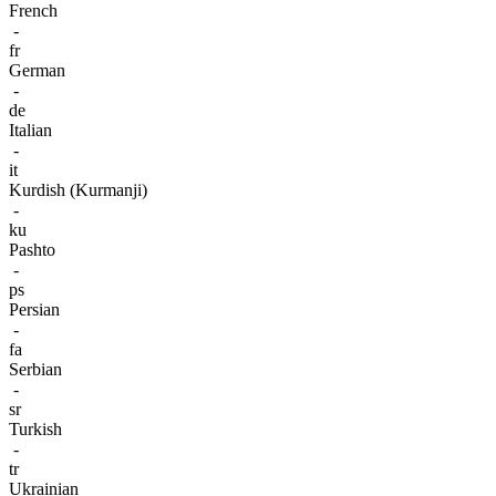
French
-
fr
German
-
de
Italian
-
it
Kurdish (Kurmanji)
-
ku
Pashto
-
ps
Persian
-
fa
Serbian
-
sr
Turkish
-
tr
Ukrainian