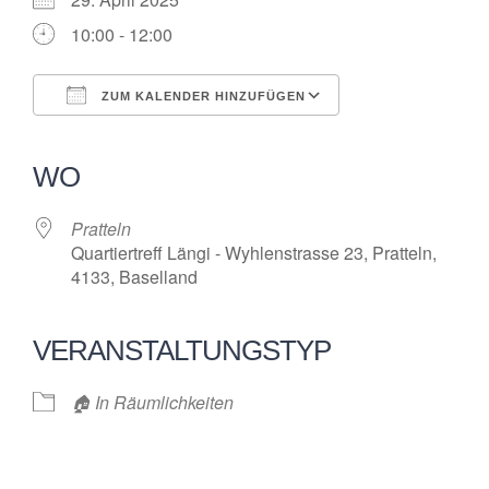
10:00 - 12:00
ZUM KALENDER HINZUFÜGEN
ICS herunterladen
Google Kalender
iCalendar
Office 365
Outlook Live
WO
Pratteln
Quartiertreff Längi - Wyhlenstrasse 23, Pratteln,
4133, Baselland
VERANSTALTUNGSTYP
🏠 In Räumlichkeiten