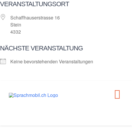
VERANSTALTUNGSORT
Zum
Inhalt
Schaffhauserstrasse 16
springen
Stein
4332
NÄCHSTE VERANSTALTUNG
Keine bevorstehenden Veranstaltungen
Tog
Wann und Wo?